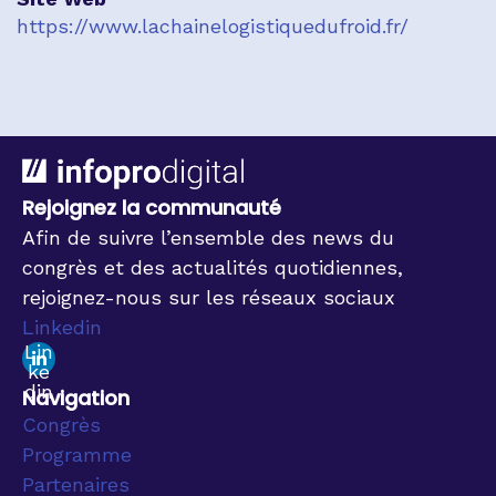
https://www.lachainelogistiquedufroid.fr/
Rejoignez la communauté
Afin de suivre l’ensemble des news du
congrès et des actualités quotidiennes,
rejoignez-nous sur les réseaux sociaux
Linkedin
Lin
ke
din
Navigation
Congrès
Programme
Partenaires