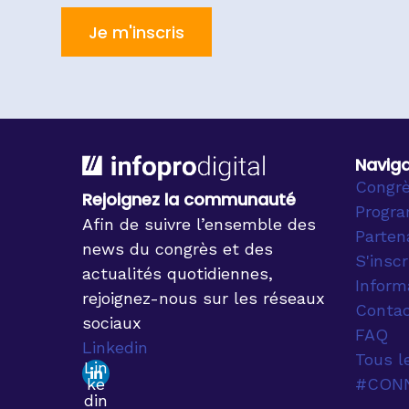
Je m'inscris
Naviga
Congr
Rejoignez la communauté
Progr
Afin de suivre l’ensemble des
Parten
news du congrès et des
S'inscr
actualités quotidiennes,
Inform
rejoignez-nous sur les réseaux
Conta
sociaux
FAQ
Linkedin
Tous l
Lin
#CON
ke
din