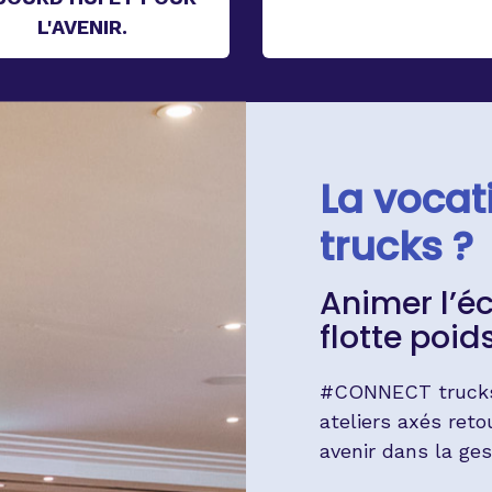
L'AVENIR.
La voca
trucks ?
Animer l’é
flotte poid
#CONNECT trucks c
ateliers axés reto
avenir dans la ges