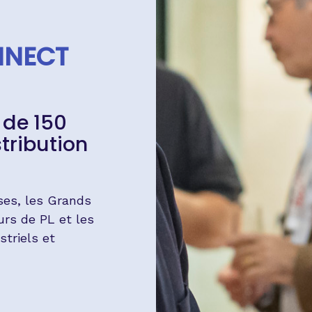
NNECT
 de 150
tribution
ses, les Grands
urs de PL et les
triels et