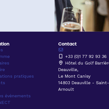
tion
Contact
ès
amme
+33 (0)1 77 92 93 36
aires
Hôtel du Golf Barrièr
ire
Deauville,
ations pratiques
Le Mont Canisy
cts
14803 Deauville - Saint
Arnoult
es évènements
NECT