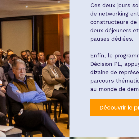
Ces deux jours s
de networking ent
constructeurs de 
deux déjeuners et 
pauses dédiées.
Enfin, le program
Décision PL, appu
dizaine de représen
parcours thémati
au monde de dema
Découvrir le